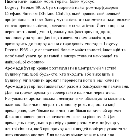
Нижні ноти
: запахи моря, герань, білий мускус.
Logevy, Firenze 1965, був створений майстром-парфумером
Стефано Чінтеллі (Stefano Cintelli), який привніс свій великий
професіоналізм і особливу чутливість до косметики, захоплюючи
своєю оригінальністю, елегантністю та якістю. Його творіння
переносять наші душі в ідеальну ольфакторну подорож,
засновану на традиціях і що живиться самоаналізом, що
призводить до відродження стародавніх спогадів. Logevy
Firenze 1965 - це елегантний баланс майстерності, інновацій та
особливої уваги до деталей з використанням найкращої та
найціннішої сировини.
Аромадифузор
краще розташувати в центральній частині
будинку так, щоб будь-хто, хто входить або виходить з
будинку, міг вловити аромат і перенести його в інші кімнати.
Аромадифузор
поставляється разом з бамбуковими паличками.
Для підтримки аромату перевертайте палички через день.
Регулювати аромат можна зменшуючи чи збільшуючи кількість
паличок. Палички відіграють основну роль в ароматизації
приміщення, чим більше паличок, тим більш насичений аромат.
Флакон повинен розташовуватися лише на рівні очей. Для
приміщень середнього розміру краще розмістити дифузор у
центрі кімнати, щоб при проходженні людей повітря рухалося та
циркулювало аромат. Для великих кімнат краще мати два,