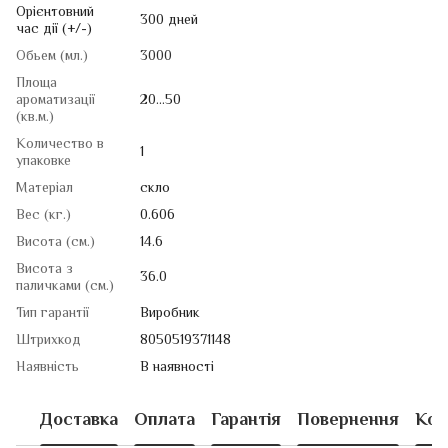
Орієнтовний
300 дней
час дії (+/-)
Обьем (мл.)
3000
Площа
ароматизації
20...50
(кв.м.)
Количество в
1
упаковке
Матеріал
скло
Вес (кг.)
0.606
Висота (см.)
14.6
Висота з
36.0
паличками (см.)
Тип гарантії
Виробник
Штрихкод
8050519371148
Наявність
В наявності
Доставка
Оплата
Гарантія
Повернення
Кон