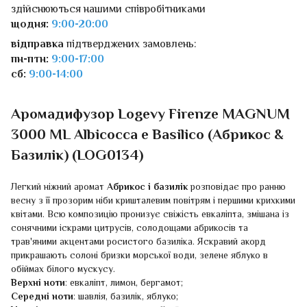
здійснюються нашими співробітниками
щодня:
9:00-20:00
відправка
підтверджених замовлень:
пн-птн:
9:00-17:00
сб:
9:00-14:00
Аромадифузор Logevy Firenze MAGNUM
3000 ML Albicocca e Basilico (Абрикос &
Базилік) (LOG0134)
Легкий ніжний аромат
Абрикос і базилік
розповідає про ранню
весну з її прозорим ніби кришталевим повітрям і першими крихкими
квітами. Всю композицію пронизує свіжість евкаліпта, змішана із
сонячними іскрами цитрусів, солодощами абрикосів та
трав'яними акцентами росистого базиліка. Яскравий акорд
прикрашають солоні бризки морської води, зелене яблуко в
обіймах білого мускусу.
Верхні ноти
: евкаліпт, лимон, бергамот;
Середні ноти
: шавлія, базилік, яблуко;