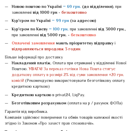
Новою поштою
по Україні
= 69 грн.
(до відділення)
, при
замовленні
від 1000 грн -
безкоштовно
Кур'єром по Україні
= 99 грн
(за адресою)
Кур'єром по Києву
= 100 грн.
при замовленні
від 3000 грн.,
при замовленні
від 5000 грн. -
безкоштовно
Оплачені замовлення
мають пріоритетну відправку
і
відправляються впродовж 3 годин
Більше інформації про доставку
Накладений платіж.
Оплата при отриманні у відділенні Нової
Поштою.
УВАГА!
За переказ готівки Нова Пошта стягує
додаткову оплату в розмірі 2% від суми замовлення +20 грн.
комісії!
(Рекомендуємо використовувати безготівкову оплату
кредитною карткою)
Кредитною карткою
в privat24, LiqPay.
Безготівковим розрахунком
(оплата на р / рахунок ФОПа)
Гарантія від виробника.
Компанія здійснює повернення та обмін товарів належної якості
згідно із Законом «
Про захист прав споживачів
».