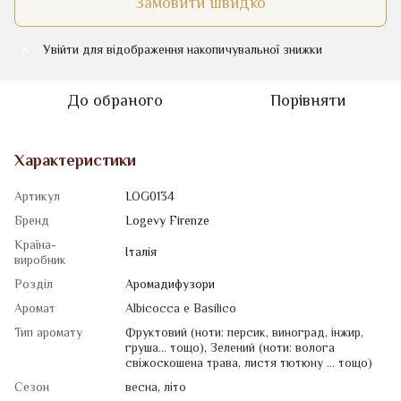
Замовити швидко
Увійти
для відображення накопичувальної знижки
%
До обраного
Порівняти
Характеристики
Артикул
LOG0134
Бренд
Logevy Firenze
Країна-
Італія
виробник
Розділ
Аромадифузори
Аромат
Albicocca e Basilico
Тип аромату
Фруктовий (ноти: персик, виноград, інжир,
груша... тощо)
,
Зелений (ноти: волога
свіжоскошена трава, листя тютюну ... тощо)
Сезон
весна
,
літо