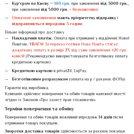
Кур'єром по Києву
= 100 грн.
при замовленні
від 3000 грн.,
при замовленні
від 5000 грн. -
безкоштовно
Оплачені замовлення
мають пріоритетну відправку
і
відправляються впродовж 3 годин
Більше інформації про доставку
Накладений платіж.
Оплата при отриманні у відділенні Нової
Поштою.
УВАГА!
За переказ готівки Нова Пошта стягує
додаткову оплату в розмірі 2% від суми замовлення +20 грн.
комісії!
(Рекомендуємо використовувати безготівкову оплату
кредитною карткою)
Кредитною карткою
в privat24, LiqPay.
Безготівковим розрахунком
(оплата на р / рахунок ФОПа)
Гарантія від виробника.
Компанія здійснює повернення та обмін товарів належної якості
згідно із Законом «
Про захист прав споживачів
».
Терміни повернення та обміну
Повернення та обмін товарів можливий впродовж
14 днів
після
отримання товару покупцем.
Зворотня доставка товарів
здійснюється за рахунок покупця.