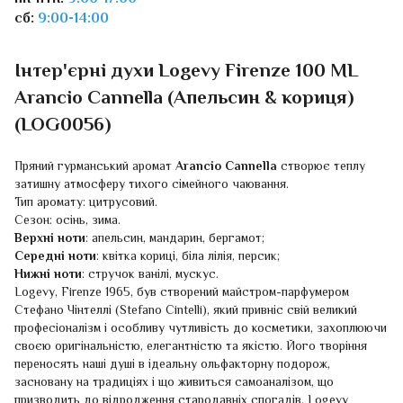
сб:
9:00-14:00
Інтер'єрні духи Logevy Firenze 100 ML
Arancio Cannella (Апельсин & кориця)
(LOG0056)
Пряний гурманський аромат
Arancio Cannella
створює теплу
затишну атмосферу тихого сімейного чаювання.
Тип аромату: цитрусовий.
Сезон: осінь, зима.
Верхні ноти
: апельсин, мандарин, бергамот;
Середні ноти
: квітка кориці, біла лілія, персик;
Нижні ноти
: стручок ванілі, мускус.
Logevy, Firenze 1965, був створений майстром-парфумером
Стефано Чінтеллі (Stefano Cintelli), який привніс свій великий
професіоналізм і особливу чутливість до косметики, захоплюючи
своєю оригінальністю, елегантністю та якістю. Його творіння
переносять наші душі в ідеальну ольфакторну подорож,
засновану на традиціях і що живиться самоаналізом, що
призводить до відродження стародавніх спогадів. Logevy