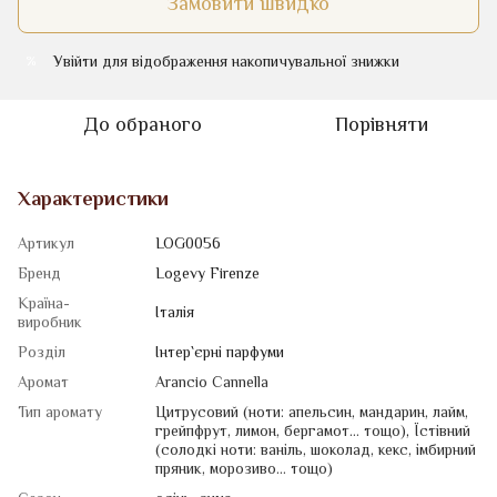
Замовити швидко
Увійти
для відображення накопичувальної знижки
%
До обраного
Порівняти
Характеристики
Артикул
LOG0056
Бренд
Logevy Firenze
Країна-
Італія
виробник
Розділ
Iнтер`єрні парфуми
Аромат
Arancio Cannella
Тип аромату
Цитрусовий (ноти: апельсин, мандарин, лайм,
грейпфрут, лимон, бергамот... тощо)
,
Їстівний
(солодкі ноти: ваніль, шоколад, кекс, імбирний
пряник, морозиво... тощо)