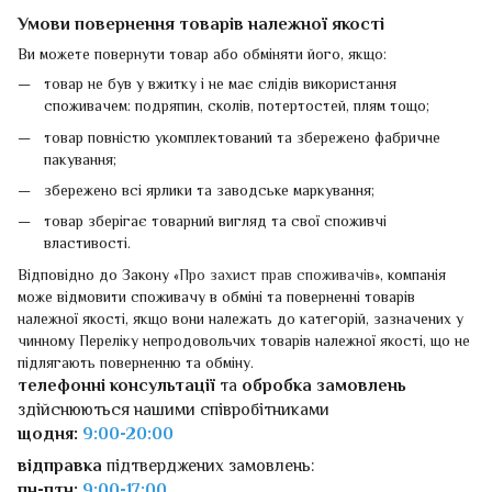
Умови повернення товарів належної якості
Ви можете повернути товар або обміняти його, якщо:
товар не був у вжитку і не має слідів використання
споживачем: подряпин, сколів, потертостей, плям тощо;
товар повністю укомплектований та збережено фабричне
пакування;
збережено всі ярлики та заводське маркування;
товар зберігає товарний вигляд та свої споживчі
властивості.
Відповідно до Закону «
Про захист прав споживачів
», компанія
може відмовити споживачу в обміні та поверненні товарів
належної якості, якщо вони належать до категорій, зазначених у
чинному Переліку непродовольчих товарів належної якості, що не
підлягають поверненню та обміну.
телефонні консультації
та
обробка замовлень
здійснюються нашими співробітниками
щодня:
9:00-20:00
відправка
підтверджених замовлень:
пн-птн:
9:00-17:00