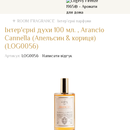
⚜️ ROOM FRAGRANCE
Iнтер`єрні парфуми
Інтер'єрні духи 100 мл. , Arancio
Cannella (Апельсин & кориця)
(LOG0056)
Артикул:
LOG0056
Написати відгук