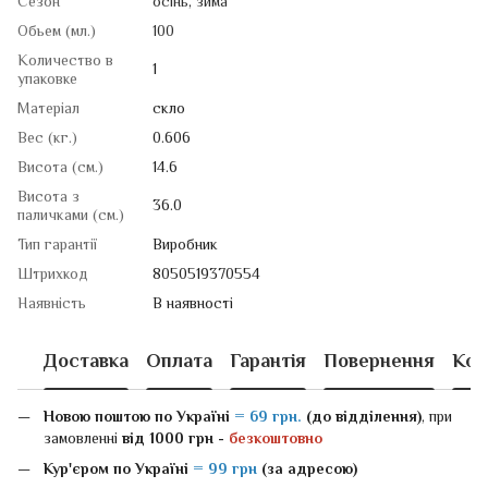
Сезон
осінь
,
зима
Обьем (мл.)
100
Количество в
1
упаковке
Матеріал
скло
Вес (кг.)
0.606
Висота (см.)
14.6
Висота з
36.0
паличками (см.)
Тип гарантії
Виробник
Штрихкод
8050519370554
Наявність
В наявності
Доставка
Оплата
Гарантія
Повернення
Кон
Новою поштою
по Україні
= 69 грн.
(до відділення)
, при
замовленні
від 1000 грн -
безкоштовно
Кур'єром по Україні
= 99 грн
(за адресою)