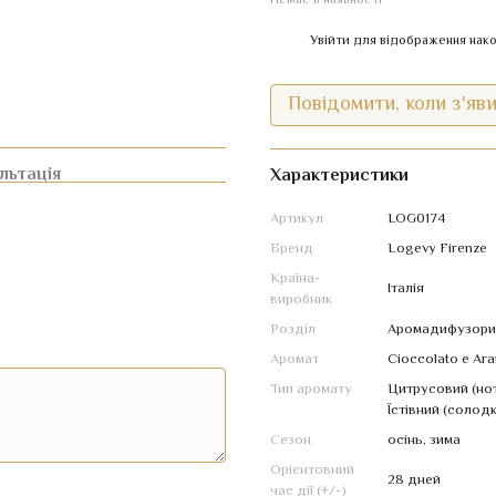
Немає в наявності
%
Увійти
для відображення нако
Повідомити, коли з'яв
льтація
Характеристики
Артикул
LOG0174
Бренд
Logevy Firenze
Країна-
Італія
виробник
Розділ
Аромадифузори
Аромат
Cioccolato e Ara
Тип аромату
Цитрусовий (нот
Їстівний (солодк
Сезон
осінь
,
зима
Орієнтовний
28 дней
час дії (+/-)