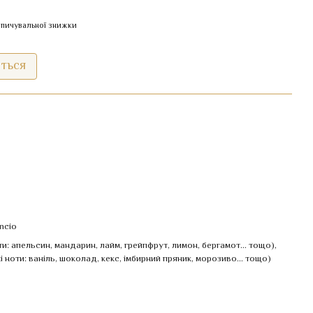
пичувальної знижки
иться
ncio
и: апельсин, мандарин, лайм, грейпфрут, лимон, бергамот... тощо)
,
і ноти: ваніль, шоколад, кекс, імбирний пряник, морозиво... тощо)