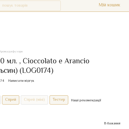
Мій кошик
Аромадифузори
мл. , Cioccolato e Arancio
ьсин) (LOG0174)
174
Написати відгук
Спрей
Спрей (міні)
Тестер
Наші рекомендації
В бажання