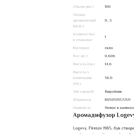
Обьем (мл.)
100
Площа
ароматизації
0...5
(кв.м.)
Количество
1
в упаковке
Матеріал
скло
Вес (кг.)
0.606
Висота (см.)
14.6
Висота з
паличками
36.0
(см.)
Тип гарантії
Виробник
Штрихкод
8050519372121
Наявність
Немає в наявнос
Аромадифузор Logevy 
Logevy, Firenze 1965, був створ