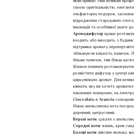
який привніс свій великий проф
своєю оригінальністю, елегантн
ольфакторну подорож, заснован
відродження стародавніх спогад
інновацій та особливої уваги до
Аромадифузор
краще розташува
входить або виходить з будинку,
підтримки аромату перевертайт
збільшуючи кількість паличок. П
більше паличок, тим більш наси
Флакон повинен розташовуватися
розмістити дифузор у центрі кі
циркулювало аромат. Для велики
кімнати, яку ви хочете аромати
лакованих поверхнях, на електр
Cioccolato e Arancio
солодкий 
Ніжна апельсинова нота поєдну
деревний, цитрусовий.
Верхні ноти
: цукати з апельсин
Середні ноти
: ваніль, крем са
Базові ноти
: вівсяне молоко, ш