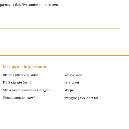
разом з бамбуковими паличками.
Контактна інформація
on-line консультація
whats-app
B2B відділ (опт)
telegram
VIP & корпоративний відділ
skype
Передзвонити вам?
info@logevy.com.ua