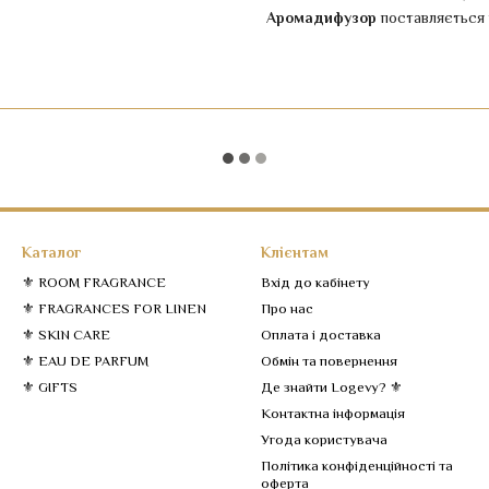
Аромадифузор
поставляється 
Каталог
Клієнтам
⚜️ ROOM FRAGRANCE
Вхід до кабінету
⚜️ FRAGRANCES FOR LINEN
Про нас
⚜️ SKIN CARE
Оплата і доставка
⚜️ EAU DE PARFUM
Обмін та повернення
⚜️ GIFTS
Де знайти Logevy? ⚜️
Контактна інформація
Угода користувача
Політика конфіденційності та
оферта