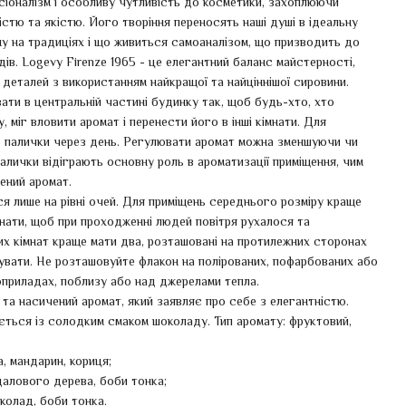
есіоналізм і особливу чутливість до косметики, захоплюючи
істю та якістю. Його творіння переносять наші душі в ідеальну
у на традиціях і що живиться самоаналізом, що призводить до
ів. Logevy Firenze 1965 - це елегантний баланс майстерності,
 деталей з використанням найкращої та найціннішої сировини.
ти в центральній частині будинку так, щоб будь-хто, хто
 міг вловити аромат і перенести його в інші кімнати. Для
е палички через день. Регулювати аромат можна зменшуючи чи
алички відіграють основну роль в ароматизації приміщення, чим
чений аромат.
 лише на рівні очей. Для приміщень середнього розміру краще
мнати, щоб при проходженні людей повітря рухалося та
х кімнат краще мати два, розташовані на протилежних сторонах
зувати. Не розташовуйте флакон на полірованих, пофарбованих або
оприладах, поблизу або над джерелами тепла.
та насичений аромат, який заявляє про себе з елегантністю.
ється із солодким смаком шоколаду. Тип аромату: фруктовий,
а, мандарин, кориця;
ндалового дерева, боби тонка;
околад, боби тонка.