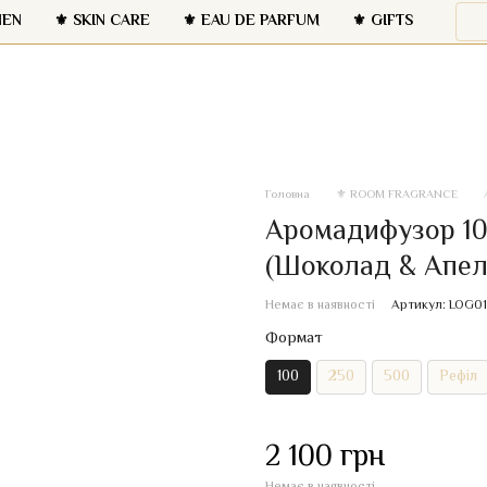
NEN
⚜️ SKIN CARE
⚜️ EAU DE PARFUM
⚜️ GIFTS
Головна
⚜️ ROOM FRAGRANCE
Аромадифузор 100 
(Шоколад & Апел
Немає в наявності
Артикул: LOG0
Формат
100
250
500
Рефіл
2 100 грн