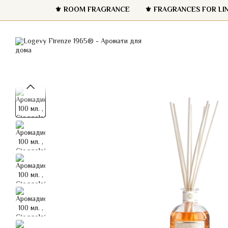
Перейти до основного контенту
⚜️ ROOM FRAGRANCE
⚜️ FRAGRANCES FOR LI