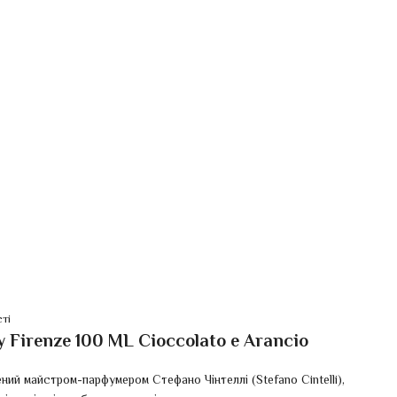
ті
Firenze 100 ML Cioccolato e Arancio
ений майстром-парфумером Стефано Чінтеллі (Stefano Cintelli),