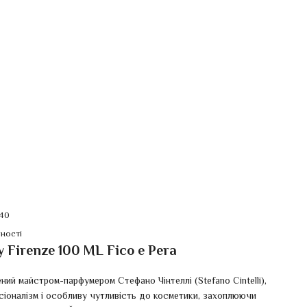
40
ності
Firenze 100 ML Fico e Pera
ений майстром-парфумером Стефано Чінтеллі (Stefano Cintelli),
есіоналізм і особливу чутливість до косметики, захоплюючи