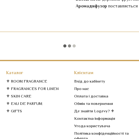
Аромадифузор
поставляється 
Каталог
Клієнтам
⚜️ ROOM FRAGRANCE
Вхід до кабінету
⚜️ FRAGRANCES FOR LINEN
Про нас
⚜️ SKIN CARE
Оплата і доставка
⚜️ EAU DE PARFUM
Обмін та повернення
⚜️ GIFTS
Де знайти Logevy? ⚜️
Контактна інформація
Угода користувача
Політика конфіденційності та
оферта