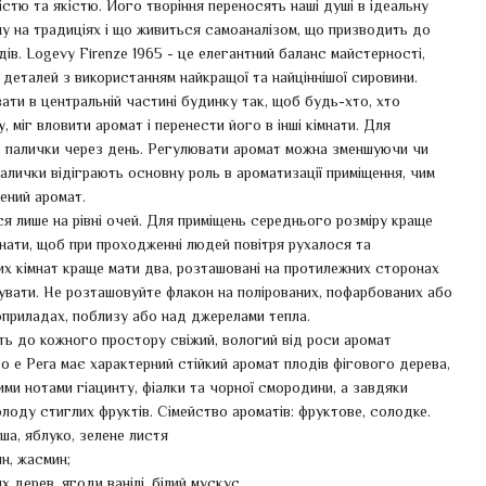
істю та якістю. Його творіння переносять наші душі в ідеальну
у на традиціях і що живиться самоаналізом, що призводить до
ів. Logevy Firenze 1965 - це елегантний баланс майстерності,
 деталей з використанням найкращої та найціннішої сировини.
ти в центральній частині будинку так, щоб будь-хто, хто
 міг вловити аромат і перенести його в інші кімнати. Для
е палички через день. Регулювати аромат можна зменшуючи чи
алички відіграють основну роль в ароматизації приміщення, чим
чений аромат.
 лише на рівні очей. Для приміщень середнього розміру краще
мнати, щоб при проходженні людей повітря рухалося та
х кімнат краще мати два, розташовані на протилежних сторонах
зувати. Не розташовуйте флакон на полірованих, пофарбованих або
оприладах, поблизу або над джерелами тепла.
ь до кожного простору свіжий, вологий від роси аромат
o e Pera має характерний стійкий аромат плодів фігового дерева,
ми нотами гіацинту, фіалки та чорної смородини, а завдяки
олоду стиглих фруктів. Сімейство ароматів: фруктове, солодке.
уша, яблуко, зелене листя
ин, жасмин;
х дерев, ягоди ванілі, білий мускус.