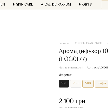
NEN
⚜️ SKIN CARE
⚜️ EAU DE PARFUM
⚜️ GIFTS
Головна
⚜️ ROOM FRAGRANCE
Аромадифузор 100
(LOG0177)
Немає в наявності
Артикул: LOG0
Формат
100
250
500
Рефіл
2 100 грн