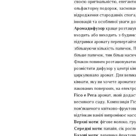
своєю оригінальністю, елегантн
ольфакторну подорож, заснован
відродження стародавніх спогад
інновацій та особливої уваги до
Аромадифузор
краще розташува
входить або виходить з будинку,
підтримки аромату перевертайт
збільшуючи кількість паличок. П
більше паличок, тим більш наси
Флакон повинен розташовуватися
розмістити дифузор у центрі кі
циркулювало аромат. Для велики
кімнати, яку ви хочете аромати
лакованих поверхнях, на електр
Fico e Pera
аромат, який додаст
весняного саду. Композиція Fic
пом'якшеного квітково-фруктови
відтінкам ванілі випромінює нас
Верхні ноти
: фігове молоко, гр
Середні ноти
: папайя, сік росл
Базові ноти
: деревина фруктови