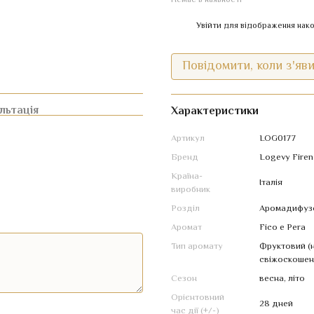
Немає в наявності
%
Увійти
для відображення нако
Повідомити, коли з'яв
льтація
Характеристики
Артикул
LOG0177
Бренд
Logevy Firen
Країна-
Італія
виробник
Розділ
Аромадифуз
Аромат
Fico e Pera
Тип аромату
Фруктовий (н
свіжоскошена
Сезон
весна
,
літо
Орієнтовний
28 дней
час дії (+/-)