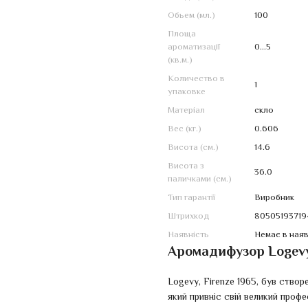
Обьем (мл.)
100
Площа
ароматизації
0...5
(кв.м.)
Количество в
1
упаковке
Матеріал
скло
Вес (кг.)
0.606
Висота (см.)
14.6
Висота з
36.0
паличками (см.)
Тип гарантії
Виробник
Штрихкод
80505193719
Наявність
Немає в наяв
Аромадифузор Logevy 
Logevy, Firenze 1965, був створ
який привніс свій великий проф