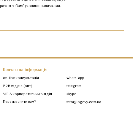
разом з бамбуковими паличками.
Контактна інформація
on-line консультація
whats-app
B2B відділ (опт)
telegram
VIP & корпоративний відділ
skype
Передзвонити вам?
info@logevy.com.ua