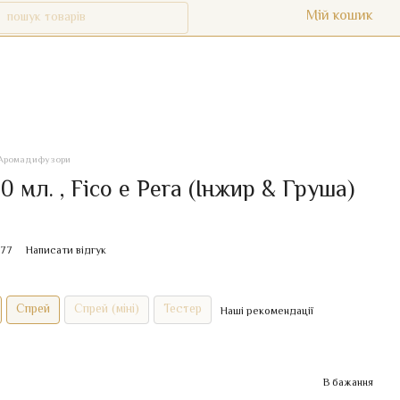
Мій кошик
Аромадифузори
 мл. , Fico e Pera (Інжир & Груша)
177
Написати відгук
Спрей
Спрей (міні)
Тестер
Наші рекомендації
В бажання