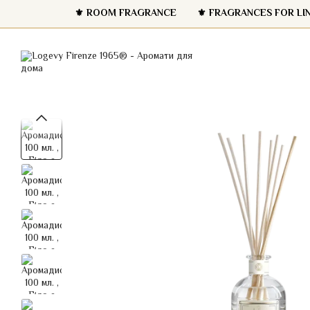
Перейти до основного контенту
⚜️ ROOM FRAGRANCE
⚜️ FRAGRANCES FOR LI