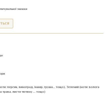
пичувальної знижки
иться
ze
ори
оти: персик, виноград, інжир, груша... тощо)
,
Зелений (ноти: волога
 трава, листя тютюну ... тощо)