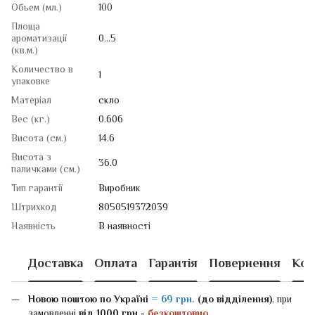
Обьем (мл.)
100
Площа
ароматизації
0...5
(кв.м.)
Количество в
1
упаковке
Матеріал
скло
Вес (кг.)
0.606
Висота (см.)
14.6
Висота з
36.0
паличками (см.)
Тип гарантії
Виробник
Штрихкод
8050519372039
Наявність
В наявності
Доставка
Оплата
Гарантія
Повернення
Кон
Новою поштою
по Україні
= 69 грн.
(до відділення)
, при
замовленні
від 1000 грн -
безкоштовно