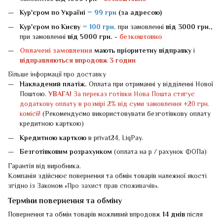
Кур'єром по Україні
= 99 грн
(за адресою)
Кур'єром по Києву
= 100 грн.
при замовленні
від 3000 грн.,
при замовленні
від 5000 грн. -
безкоштовно
Оплачені замовлення
мають пріоритетну відправку
і
відправляються впродовж 3 годин
Більше інформації про доставку
Накладений платіж.
Оплата при отриманні у відділенні Нової
Поштою.
УВАГА!
За переказ готівки Нова Пошта стягує
додаткову оплату в розмірі 2% від суми замовлення +20 грн.
комісії!
(Рекомендуємо використовувати безготівкову оплату
кредитною карткою)
Кредитною карткою
в privat24, LiqPay.
Безготівковим розрахунком
(оплата на р / рахунок ФОПа)
Гарантія від виробника.
Компанія здійснює повернення та обмін товарів належної якості
згідно із Законом «
Про захист прав споживачів
».
Терміни повернення та обміну
Повернення та обмін товарів можливий впродовж
14 днів
після