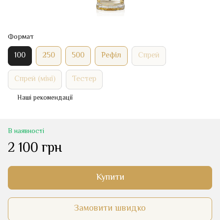
Формат
100
250
500
Рефіл
Спрей
Спрей (міні)
Тестер
Наші рекомендації
В наявності
2 100 грн
Купити
Замовити швидко