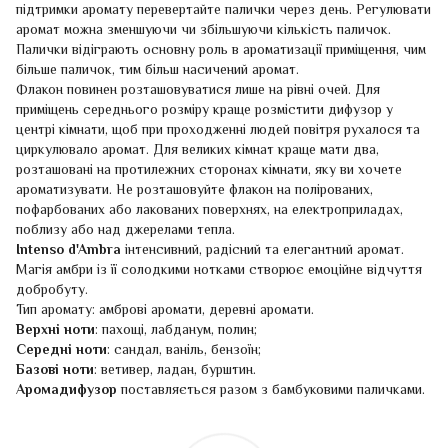
підтримки аромату перевертайте палички через день. Регулювати
аромат можна зменшуючи чи збільшуючи кількість паличок.
Палички відіграють основну роль в ароматизації приміщення, чим
більше паличок, тим більш насичений аромат.
Флакон повинен розташовуватися лише на рівні очей. Для
приміщень середнього розміру краще розмістити дифузор у
центрі кімнати, щоб при проходженні людей повітря рухалося та
циркулювало аромат. Для великих кімнат краще мати два,
розташовані на протилежних сторонах кімнати, яку ви хочете
ароматизувати. Не розташовуйте флакон на полірованих,
пофарбованих або лакованих поверхнях, на електроприладах,
поблизу або над джерелами тепла.
Intenso d'Ambra
інтенсивний, радісний та елегантний аромат.
Магія амбри із її солодкими нотками створює емоційне відчуття
добробуту.
Тип аромату: амброві аромати, деревні аромати.
Верхні ноти
: пахощі, лабданум, полин;
Середні ноти
: сандал, ваніль, бензоїн;
Базові ноти
: ветивер, ладан, бурштин.
Аромадифузор
поставляється разом з бамбуковими паличками.