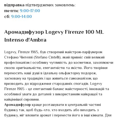
відправка
підтверджених замовлень:
пн-птн:
9:00-17:00
сб:
9:00-14:00
Аромадифузор Logevy Firenze 100 ML
Intenso d'Ambra
Logevy, Firenze 1965, був створений майстром-парфумером
Стефано Чінтеллі (Stefano Cintelli), який привніс свій великий
професіоналізм і особливу чутливість до косметики, захоплюючи
своєю оригінальністю, елегантністю та якістю. Його творіння
переносять наші душі в ідеальну ольфакторну подорож,
засновану на традиціях і що живиться самоаналізом, що
призводить до відродження стародавніх спогадів. Logevy
Firenze 1965 - це елегантний баланс майстерності, інновацій та
особливої уваги до деталей з використанням найкращої та
найціннішої сировини.
Аромадифузор
краще розташувати в центральній частині
будинку так, щоб будь-хто, хто входить або виходить з
будинку, міг вловити аромат і перенести його в інші кімнати. Для