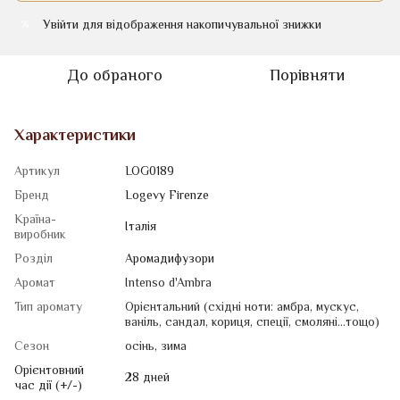
Увійти
для відображення накопичувальної знижки
%
До обраного
Порівняти
Характеристики
Артикул
LOG0189
Бренд
Logevy Firenze
Країна-
Італія
виробник
Розділ
Аромадифузори
Аромат
Intenso d'Ambra
Тип аромату
Орієнтальний (східні ноти: амбра, мускус,
ваніль, сандал, кориця, спеції, смоляні...тощо)
Сезон
осінь
,
зима
Орієнтовний
28 дней
час дії (+/-)