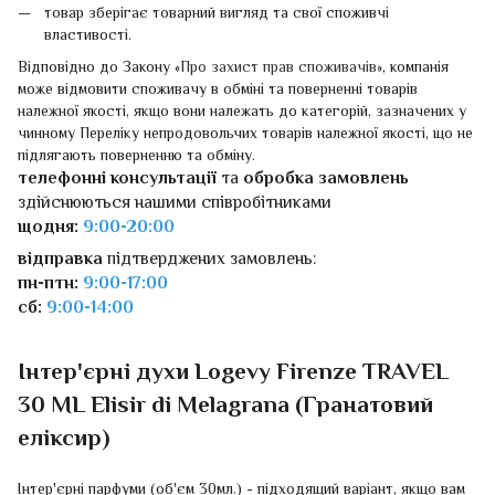
товар зберігає товарний вигляд та свої споживчі
властивості.
Відповідно до Закону «
Про захист прав споживачів
», компанія
може відмовити споживачу в обміні та поверненні товарів
належної якості, якщо вони належать до категорій, зазначених у
чинному Переліку непродовольчих товарів належної якості, що не
підлягають поверненню та обміну.
телефонні консультації
та
обробка замовлень
здійснюються нашими співробітниками
щодня:
9:00-20:00
відправка
підтверджених замовлень:
пн-птн:
9:00-17:00
сб:
9:00-14:00
Інтер'єрні духи Logevy Firenze TRAVEL
30 ML Elisir di Melagrana (Гранатовий
еліксир)
Інтер'єрні парфуми (об'єм 30мл.) - підходящий варіант, якщо вам