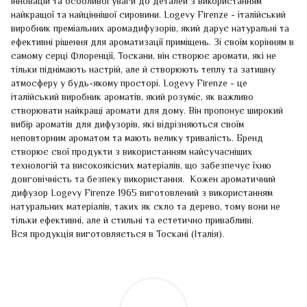
інновацій та особливої уваги до деталей з використанням
найкращої та найціннішої сировини. Logevy Firenze - італійський
виробник преміальних аромадифузорів, який дарує натуральні та
ефективні рішення для ароматизації приміщень. Зі своїм корінням в
самому серці Флоренції, Тоскани, він створює аромати, які не
тільки піднімають настрій, але й створюють теплу та затишну
атмосферу у будь-якому просторі. Logevy Firenze - це
італійський виробник ароматів, який розуміє, як важливо
створювати найкращі аромати для дому. Він пропонує широкий
вибір ароматів для дифузорів, які відрізняються своїм
неповторним ароматом та мають велику тривалість. Бренд
створює свої продукти з використанням найсучасніших
технологій та високоякісних матеріалів, що забезпечує їхню
довговічність та безпеку використання. Кожен ароматичний
дифузор Logevy Firenze 1965 виготовлений з використанням
натуральних матеріалів, таких як скло та дерево, тому вони не
тільки ефективні, але й стильні та естетично привабливі.
Вся продукція виготовляється в Тоскані (Італія).