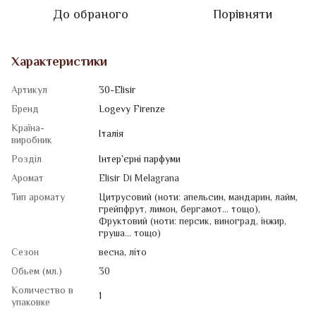
До обраного
Порівняти
Характеристики
Артикул
30-Elisir
Бренд
Logevy Firenze
Країна-
Італія
виробник
Розділ
Iнтер`єрні парфуми
Аромат
Elisir Di Melagrana
Тип аромату
Цитрусовий (ноти: апельсин, мандарин, лайм,
грейпфрут, лимон, бергамот... тощо)
,
Фруктовий (ноти: персик, виноград, інжир,
груша... тощо)
Сезон
весна
,
літо
Обьем (мл.)
30
Количество в
1
упаковке