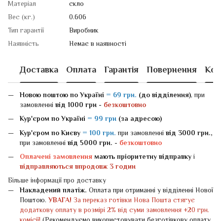
Матеріал
скло
Вес (кг.)
0.606
Тип гарантії
Виробник
Наявність
Немає в наявності
Доставка
Оплата
Гарантія
Повернення
Кон
Новою поштою
по Україні
= 69 грн.
(до відділення)
, при
замовленні
від 1000 грн -
безкоштовно
Кур'єром по Україні
= 99 грн
(за адресою)
Кур'єром по Києву
= 100 грн.
при замовленні
від 3000 грн.,
при замовленні
від 5000 грн. -
безкоштовно
Оплачені замовлення
мають пріоритетну відправку
і
відправляються впродовж 3 годин
Більше інформації про доставку
Накладений платіж.
Оплата при отриманні у відділенні Нової
Поштою.
УВАГА!
За переказ готівки Нова Пошта стягує
додаткову оплату в розмірі 2% від суми замовлення +20 грн.
комісії!
(Рекомендуємо використовувати безготівкову оплату