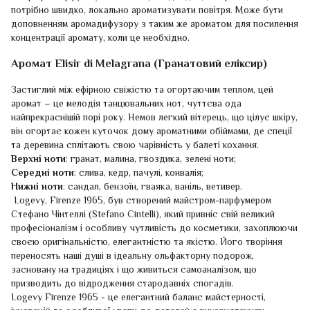
потрібно швидко, локально ароматизувати повітря. Може бути
доповненням аромадифузору з таким же ароматом для посилення
концентрації аромату, коли це необхідно.
Аромат Elisir di Melagrana (Гранатовий еліксир)
Застиглий між ефірною свіжістю та огортаючим теплом, цей
аромат – це мелодія танцювальних нот, чуттєва ода
найпрекраснішій порі року. Немов легкий вітерець, що цілує шкіру,
він огортає кожен куточок дому ароматними обіймами, де спеції
та деревина сплітають свою чарівність у балеті кохання.
Верхні ноти
: гранат, малина, гвоздика, зелені ноти;
Середні ноти
: слива, кедр, пачулі, конвалія;
Нижні ноти
: сандал, бензоїн, гваяка, ваніль, ветивер.
Logevy, Firenze 1965, був створений майстром-парфумером
Стефано Чінтеллі (Stefano Cintelli), який привніс свій великий
професіоналізм і особливу чутливість до косметики, захоплюючи
своєю оригінальністю, елегантністю та якістю. Його творіння
переносять наші душі в ідеальну ольфакторну подорож,
засновану на традиціях і що живиться самоаналізом, що
призводить до відродження стародавніх спогадів.
Logevy Firenze 1965 - це елегантний баланс майстерності,