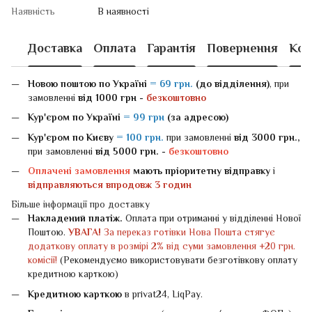
Наявність
В наявності
Доставка
Оплата
Гарантія
Повернення
Кон
Новою поштою
по Україні
= 69 грн.
(до відділення)
, при
замовленні
від 1000 грн -
безкоштовно
Кур'єром по Україні
= 99 грн
(за адресою)
Кур'єром по Києву
= 100 грн.
при замовленні
від 3000 грн.,
при замовленні
від 5000 грн. -
безкоштовно
Оплачені замовлення
мають пріоритетну відправку
і
відправляються впродовж 3 годин
Більше інформації про доставку
Накладений платіж.
Оплата при отриманні у відділенні Нової
Поштою.
УВАГА!
За переказ готівки Нова Пошта стягує
додаткову оплату в розмірі 2% від суми замовлення +20 грн.
комісії!
(Рекомендуємо використовувати безготівкову оплату
кредитною карткою)
Кредитною карткою
в privat24, LiqPay.