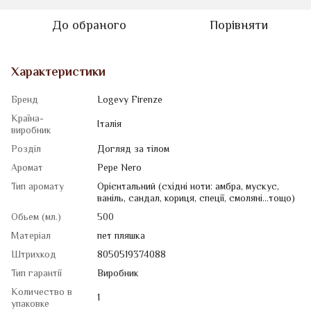
До обраного
Порівняти
Характеристики
Бренд
Logevy Firenze
Країна-
Італія
виробник
Розділ
Догляд за тілом
Аромат
Pepe Nero
Тип аромату
Орієнтальний (східні ноти: амбра, мускус,
ваніль, сандал, кориця, спеції, смоляні...тощо)
Обьем (мл.)
500
Матеріал
пет пляшка
Штрихкод
8050519374088
Тип гарантії
Виробник
Количество в
1
упаковке