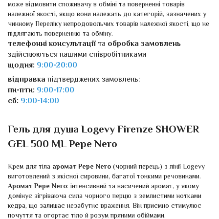
може відмовити споживачу в обміні та поверненні товарів
належної якості, якщо вони належать до категорій, зазначених у
чинному Переліку непродовольчих товарів належної якості, що не
підлягають поверненню та обміну.
телефонні консультації
та
обробка замовлень
здійснюються нашими співробітниками
щодня:
9:00-20:00
відправка
підтверджених замовлень:
пн-птн:
9:00-17:00
сб:
9:00-14:00
Гель для душа Logevy Firenze SHOWER
GEL 500 ML Pepe Nero
Крем для тіла
аромат Pepe Nero
(чорний перець) з лінії Logevy
виготовлений з якісної сировини, багатої тонкими речовинами.
Аромат Pepe Nero
: інтенсивний та насичений аромат, у якому
домінує зігріваюча сила чорного перцю з землистими нотками
кедра, що залишає незабутнє враження. Він приємно стимулює
почуття та огортає тіло й розум пряними обіймами.