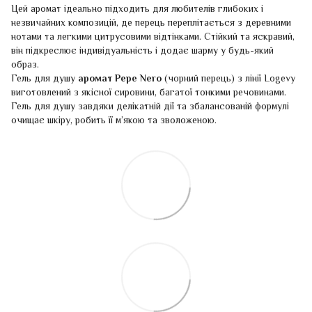
Цей аромат ідеально підходить для любителів глибоких і
незвичайних композицій, де перець переплітається з деревними
нотами та легкими цитрусовими відтінками. Стійкий та яскравий,
він підкреслює індивідуальність і додає шарму у будь-який
образ.
Гель для душу
аромат Pepe Nero
(чорний перець) з лінії Logevy
виготовлений з якісної сировини, багатої тонкими речовинами.
Гель для душу завдяки делікатній дії та збалансованій формулі
очищає шкіру, робить її м’якою та зволоженою.