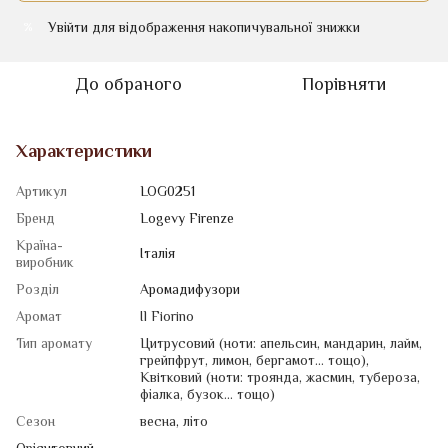
Увійти
для відображення накопичувальної знижки
%
До обраного
Порівняти
Характеристики
Артикул
LOG0251
Бренд
Logevy Firenze
Країна-
Італія
виробник
Розділ
Аромадифузори
Аромат
Il Fiorino
Тип аромату
Цитрусовий (ноти: апельсин, мандарин, лайм,
грейпфрут, лимон, бергамот... тощо)
,
Квiтковий (ноти: троянда, жасмин, тубероза,
фіалка, бузок... тощо)
Сезон
весна
,
літо