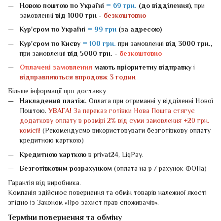
Новою поштою
по Україні
= 69 грн.
(до відділення)
, при
замовленні
від 1000 грн -
безкоштовно
Кур'єром по Україні
= 99 грн
(за адресою)
Кур'єром по Києву
= 100 грн.
при замовленні
від 3000 грн.,
при замовленні
від 5000 грн. -
безкоштовно
Оплачені замовлення
мають пріоритетну відправку
і
відправляються впродовж 3 годин
Більше інформації про доставку
Накладений платіж.
Оплата при отриманні у відділенні Нової
Поштою.
УВАГА!
За переказ готівки Нова Пошта стягує
додаткову оплату в розмірі 2% від суми замовлення +20 грн.
комісії!
(Рекомендуємо використовувати безготівкову оплату
кредитною карткою)
Кредитною карткою
в privat24, LiqPay.
Безготівковим розрахунком
(оплата на р / рахунок ФОПа)
Гарантія від виробника.
Компанія здійснює повернення та обмін товарів належної якості
згідно із Законом «
Про захист прав споживачів
».
Терміни повернення та обміну