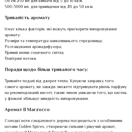
Об’єм 250 мл для кімнати від 5 до 10 кв.м.
500-3000 мл. для приміщення від 20 до 50 кв.м.
Тривалість аромату
Існує кілька факторів, які можуть прискорити випаровування
аромату:
Розміри та температура навколишнього середовища;
Розташування аромадифузора;
Прямий вплив сонячного світла;
Повітряні потоки.
Поради щодо більш тривалого часу:
Тримайте подалі від джерел тепла. Купуючи заправку того
самого аромату, ви завжди зможете підтримувати рівень парфуму
на рекомендованій висоті, таким чином уникаючи того, що кисень
у флаконі збільшує швидкість випаровування.
Аромат Il Marzocco
Солодкі ноти сандалового дерева поєднуються з особливими
нотами Golden Spices, створюючи сильний і рішучий аромат,