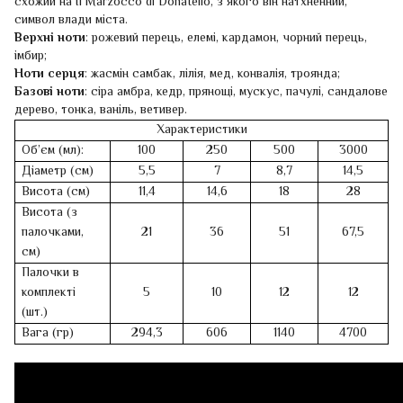
схожий на Il Marzocco di Donatello, з якого він натхненний,
символ влади міста.
Верхні ноти
: рожевий перець, елемі, кардамон, чорний перець,
імбир;
Ноти серця
: жасмін самбак, лілія, мед, конвалія, троянда;
Базові ноти
: сіра амбра, кедр, прянощі, мускус, пачулі, сандалове
дерево, тонка, ваніль, ветивер.
Характеристики
Об’єм (мл):
100
250
500
3000
Діаметр (см)
5,5
7
8,7
14,5
Висота (см)
11,4
14,6
18
28
Висота (з
палочками,
21
36
51
67,5
см)
Палочки в
комплекті
5
10
12
12
(шт.)
Вага (гр)
294,3
606
1140
4700