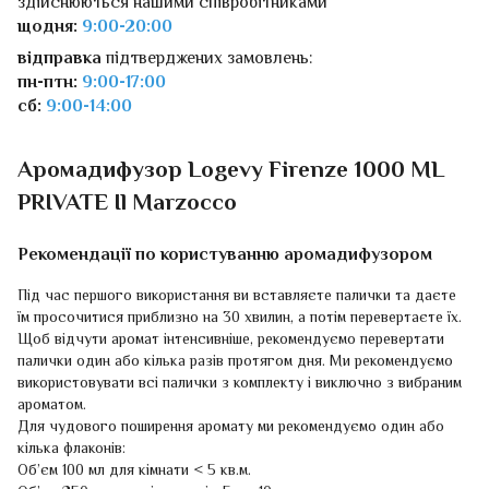
здійснюються нашими співробітниками
щодня:
9:00-20:00
відправка
підтверджених замовлень:
пн-птн:
9:00-17:00
сб:
9:00-14:00
Аромадифузор Logevy Firenze 1000 ML
PRIVATE Il Marzocco
Рекомендації по користуванню аромадифузором
Під час першого використання ви вставляєте палички та даєте
їм просочитися приблизно на 30 хвилин, а потім перевертаєте їх.
Щоб відчути аромат інтенсивніше, рекомендуємо перевертати
палички один або кілька разів протягом дня. Ми рекомендуємо
використовувати всі палички з комплекту і виключно з вибраним
ароматом.
Для чудового поширення аромату ми рекомендуємо один або
кілька флаконів:
Об’єм 100 мл для кімнати < 5 кв.м.