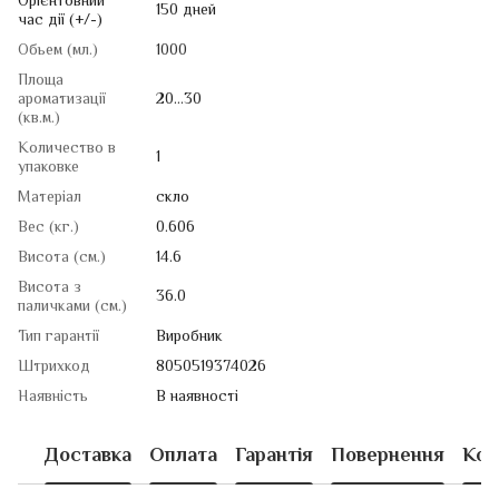
Орієнтовний
150 дней
час дії (+/-)
Обьем (мл.)
1000
Площа
ароматизації
20…30
(кв.м.)
Количество в
1
упаковке
Матеріал
скло
Вес (кг.)
0.606
Висота (см.)
14.6
Висота з
36.0
паличками (см.)
Тип гарантії
Виробник
Штрихкод
8050519374026
Наявність
В наявності
Доставка
Оплата
Гарантія
Повернення
Кон