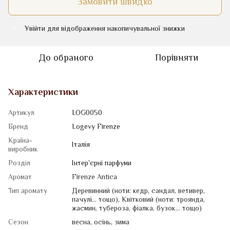
Замовити швидко
Увійти
для відображення накопичувальної знижки
%
До обраного
Порівняти
Характеристики
Артикул
LOG0050
Бренд
Logevy Firenze
Країна-
Італія
виробник
Розділ
Iнтер`єрні парфуми
Аромат
Firenze Antica
Тип аромату
Деревинний (ноти: кедр, сандал, ветивер,
пачулі... тощо)
,
Квiтковий (ноти: троянда,
жасмин, тубероза, фіалка, бузок... тощо)
Сезон
весна
,
осінь
,
зима