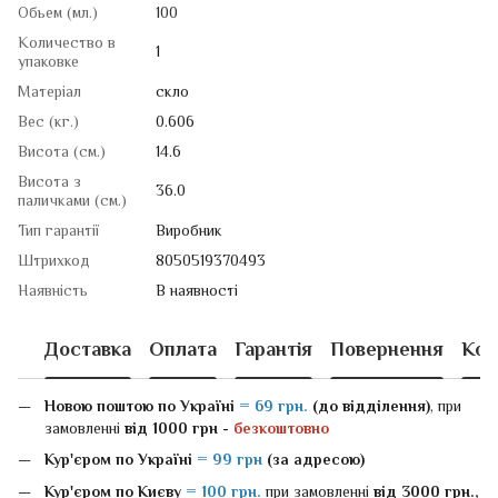
Обьем (мл.)
100
Количество в
1
упаковке
Матеріал
скло
Вес (кг.)
0.606
Висота (см.)
14.6
Висота з
36.0
паличками (см.)
Тип гарантії
Виробник
Штрихкод
8050519370493
Наявність
В наявності
Доставка
Оплата
Гарантія
Повернення
Кон
Новою поштою
по Україні
= 69 грн.
(до відділення)
, при
замовленні
від 1000 грн -
безкоштовно
Кур'єром по Україні
= 99 грн
(за адресою)
Кур'єром по Києву
= 100 грн.
при замовленні
від 3000 грн.,