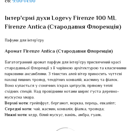
сб:
9:00-14:00
Інтер'єрні духи Logevy Firenze 100 ML
Firenze Antica (Стародавня Флоренція)
Пафуми для інтер'єру
Аромат Firenze Antica (Стародавня Флоренція)
Багатогранний аромат парфум для інтер'єру присвячений красі
стародавньої Флоренції з її чарівною архітектурою та класичними
парковими ансамблями. З тінистих алей вітер приносить чуттєві
пахощі пишних троянд, тендітних конвалій, жасмину та фіалок.
Воно купається у сонячних іскрах цитрусів, пряному теплі
східних спецій. Над провідними нотами ширяє густа деревно-
мускусна хмара.
Верхні ноти
: грейпфрут, бергамот, морква, перець, евкаліпт;
Середні ноти
: чай, жасмин, конвалія, фіалка, троянда;
Нижні ноти
: кедр, білий мускус, ваніль, амбра, гуаяк.