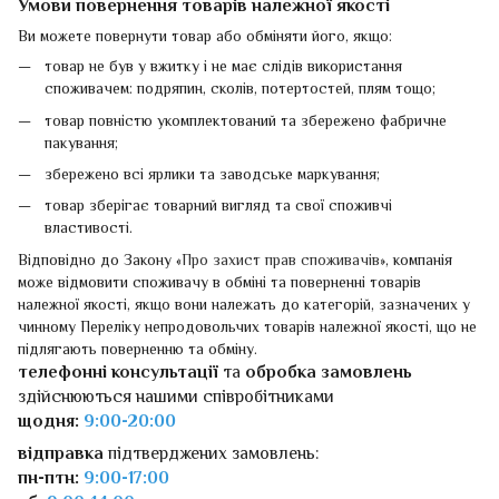
Умови повернення товарів належної якості
Ви можете повернути товар або обміняти його, якщо:
товар не був у вжитку і не має слідів використання
споживачем: подряпин, сколів, потертостей, плям тощо;
товар повністю укомплектований та збережено фабричне
пакування;
збережено всі ярлики та заводське маркування;
товар зберігає товарний вигляд та свої споживчі
властивості.
Відповідно до Закону «
Про захист прав споживачів
», компанія
може відмовити споживачу в обміні та поверненні товарів
належної якості, якщо вони належать до категорій, зазначених у
чинному Переліку непродовольчих товарів належної якості, що не
підлягають поверненню та обміну.
телефонні консультації
та
обробка замовлень
здійснюються нашими співробітниками
щодня:
9:00-20:00
відправка
підтверджених замовлень:
пн-птн:
9:00-17:00