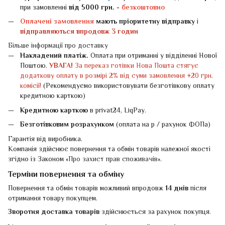
при замовленні
від 5000 грн. -
безкоштовно
Оплачені замовлення
мають пріоритетну відправку
і
відправляються впродовж 3 годин
Більше інформації про доставку
Накладений платіж.
Оплата при отриманні у відділенні Нової
Поштою.
УВАГА!
За переказ готівки Нова Пошта стягує
додаткову оплату в розмірі 2% від суми замовлення +20 грн.
комісії!
(Рекомендуємо використовувати безготівкову оплату
кредитною карткою)
Кредитною карткою
в privat24, LiqPay.
Безготівковим розрахунком
(оплата на р / рахунок ФОПа)
Гарантія від виробника.
Компанія здійснює повернення та обмін товарів належної якості
згідно із Законом «
Про захист прав споживачів
».
Терміни повернення та обміну
Повернення та обмін товарів можливий впродовж
14 днів
після
отримання товару покупцем.
Зворотня доставка товарів
здійснюється за рахунок покупця.