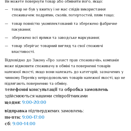
Ви можете повернути товар або обміняти його, якщо:
товар не був у вжитку і не має слідів використання
споживачем: подряпин, сколів, потертостей, плям тощо;
товар повністю укомплектований та збережено фабричне
пакування;
збережено всі ярлики та заводське маркування;
товар зберігає товарний вигляд та свої споживчі
властивості.
Відповідно до Закону «
Про захист прав споживачів
», компанія
може відмовити споживачу в обміні та поверненні товарів
належної якості, якщо вони належать до категорій, зазначених у
чинному Переліку непродовольчих товарів належної якості, що не
підлягають поверненню та обміну.
телефонні консультації
та
обробка замовлень
здійснюються нашими співробітниками
щодня:
9:00-20:00
відправка
підтверджених замовлень:
пн-птн:
9:00-17:00
сб:
9:00-14:00