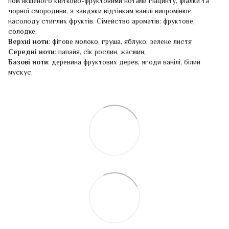
пом'якшеного квітково-фруктовими нотами гіацинту, фіалки та
чорної смородини, а завдяки відтінкам ванілі випромінює
насолоду стиглих фруктів. Сімейство ароматів: фруктове,
солодке.
Верхні ноти
: фігове молоко, груша, яблуко, зелене листя
Середні ноти
: папайя, сік рослин, жасмин;
Базові ноти
: деревина фруктових дерев, ягоди ванілі, білий
мускус.