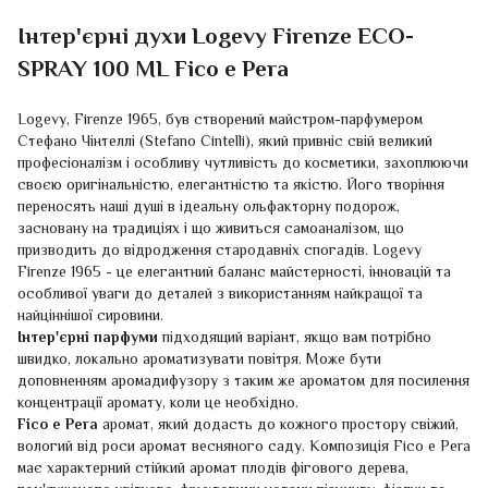
Інтер'єрні духи Logevy Firenze ECO-
SPRAY 100 ML Fico e Pera
Logevy, Firenze 1965, був створений майстром-парфумером
Стефано Чінтеллі (Stefano Cintelli), який привніс свій великий
професіоналізм і особливу чутливість до косметики, захоплюючи
своєю оригінальністю, елегантністю та якістю. Його творіння
переносять наші душі в ідеальну ольфакторну подорож,
засновану на традиціях і що живиться самоаналізом, що
призводить до відродження стародавніх спогадів. Logevy
Firenze 1965 - це елегантний баланс майстерності, інновацій та
особливої уваги до деталей з використанням найкращої та
найціннішої сировини.
Інтер'єрні парфуми
підходящий варіант, якщо вам потрібно
швидко, локально ароматизувати повітря. Може бути
доповненням аромадифузору з таким же ароматом для посилення
концентрації аромату, коли це необхідно.
Fico e Pera
аромат, який додасть до кожного простору свіжий,
вологий від роси аромат весняного саду. Композиція Fico e Pera
має характерний стійкий аромат плодів фігового дерева,