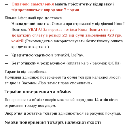
Оплачені замовлення
мають пріоритетну відправку
і
відправляються впродовж 3 годин
Більше інформації про доставку
Накладений платіж.
Оплата при отриманні у відділенні Нової
Поштою.
УВАГА!
За переказ готівки Нова Пошта стягує
додаткову оплату в розмірі 2% від суми замовлення +20 грн.
комісії!
(Рекомендуємо використовувати безготівкову оплату
кредитною карткою)
Кредитною карткою
в privat24, LiqPay.
Безготівковим розрахунком
(оплата на р / рахунок ФОПа)
Гарантія від виробника.
Компанія здійснює повернення та обмін товарів належної якості
згідно із Законом «
Про захист прав споживачів
».
Терміни повернення та обміну
Повернення та обмін товарів можливий впродовж
14 днів
після
отримання товару покупцем.
Зворотня доставка товарів
здійснюється за рахунок покупця.
Умови повернення товарів належної якості