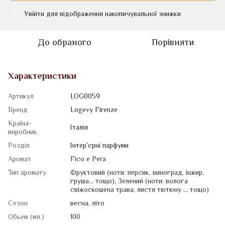
Увійти
для відображення накопичувальної знижки
%
До обраного
Порівняти
Характеристики
Артикул
LOG0059
Бренд
Logevy Firenze
Країна-
Італія
виробник
Розділ
Iнтер`єрні парфуми
Аромат
Fico e Pera
Тип аромату
Фруктовий (ноти: персик, виноград, інжир,
груша... тощо)
,
Зелений (ноти: волога
свіжоскошена трава, листя тютюну ... тощо)
Сезон
весна
,
літо
Обьем (мл.)
100