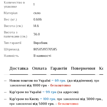
Количество в
1
упаковке
Матеріал
скло
Вес (кг.)
0.606
Висота (см.)
14.6
Висота з
36.0
паличками (см.)
Тип гарантії
Виробник
Штрихкод
8050519370585
Наявність
В наявності
Доставка
Оплата
Гарантія
Повернення
Кон
Новою поштою
по Україні
= 69 грн.
(до відділення)
, при
замовленні
від 1000 грн -
безкоштовно
Кур'єром по Україні
= 99 грн
(за адресою)
Кур'єром по Києву
= 100 грн.
при замовленні
від 3000 грн.,
при замовленні
від 5000 грн. -
безкоштовно