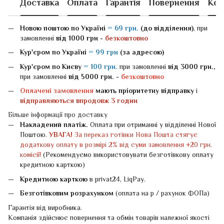
Доставка
Оплата
Гарантія
Повернення
Кон
Новою поштою
по Україні
= 69 грн.
(до відділення)
, при
замовленні
від 1000 грн -
безкоштовно
Кур'єром по Україні
= 99 грн
(за адресою)
Кур'єром по Києву
= 100 грн.
при замовленні
від 3000 грн.,
при замовленні
від 5000 грн. -
безкоштовно
Оплачені замовлення
мають пріоритетну відправку
і
відправляються впродовж 3 годин
Більше інформації про доставку
Накладений платіж.
Оплата при отриманні у відділенні Нової
Поштою.
УВАГА!
За переказ готівки Нова Пошта стягує
додаткову оплату в розмірі 2% від суми замовлення +20 грн.
комісії!
(Рекомендуємо використовувати безготівкову оплату
кредитною карткою)
Кредитною карткою
в privat24, LiqPay.
Безготівковим розрахунком
(оплата на р / рахунок ФОПа)
Гарантія від виробника.
Компанія здійснює повернення та обмін товарів належної якості