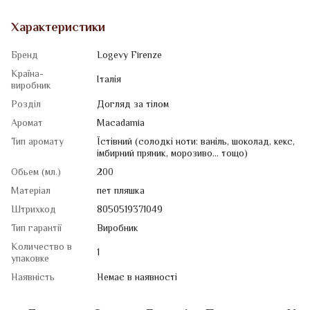
Характеристики
Бренд
Logevy Firenze
Країна-
Італія
виробник
Розділ
Догляд за тілом
Аромат
Macadamia
Тип аромату
Їстівний (солодкі ноти: ваніль, шоколад, кекс,
імбирний пряник, морозиво... тощо)
Обьем (мл.)
200
Матеріал
пет пляшка
Штрихкод
8050519371049
Тип гарантії
Виробник
Количество в
1
упаковке
Наявність
Немає в наявності