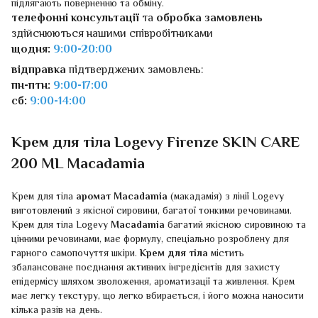
підлягають поверненню та обміну.
телефонні консультації
та
обробка замовлень
здійснюються нашими співробітниками
щодня:
9:00-20:00
відправка
підтверджених замовлень:
пн-птн:
9:00-17:00
сб:
9:00-14:00
Крем для тіла Logevy Firenze SKIN CARE
200 ML Macadamia
Крем для тіла
аромат Macadamia
(макадамія) з лінії Logevy
виготовлений з якісної сировини, багатої тонкими речовинами.
Крем для тіла Logevy
Macadamia
багатий якісною сировиною та
цінними речовинами, має формулу, спеціально розроблену для
гарного самопочуття шкіри.
Крем для тіла
містить
збалансоване поєднання активних інгредієнтів для захисту
епідермісу шляхом зволоження, ароматизації та живлення. Крем
має легку текстуру, що легко вбирається, і його можна наносити
кілька разів на день.