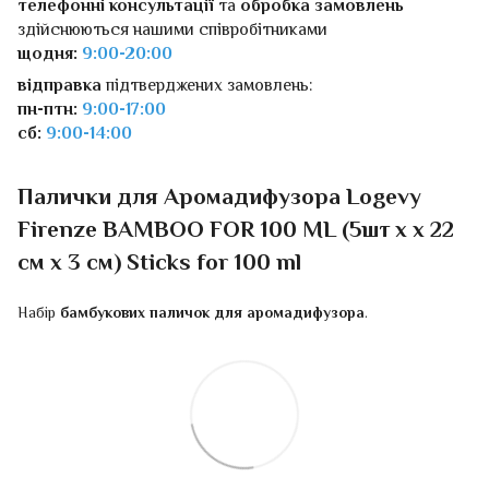
телефонні консультації
та
обробка замовлень
здійснюються нашими співробітниками
щодня:
9:00-20:00
відправка
підтверджених замовлень:
пн-птн:
9:00-17:00
сб:
9:00-14:00
Палички для Аромадифузора Logevy
Firenze BAMBOO FOR 100 ML (5шт х x 22
см x 3 см) Sticks for 100 ml
Набір
бамбукових паличок для аромадифузора
.