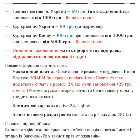
Новою поштою
по Україні
= 69 грн.
(до відділення)
, при
замовленні
від 1000 грн -
безкоштовно
Кур'єром по Україні
= 99 грн
(за адресою)
Кур'єром по Києву
= 100 грн.
при замовленні
від 3000 грн.,
при замовленні
від 5000 грн. -
безкоштовно
Оплачені замовлення
мають пріоритетну відправку
і
відправляються впродовж 3 годин
Більше інформації про доставку
Накладений платіж.
Оплата при отриманні у відділенні Нової
Поштою.
УВАГА!
За переказ готівки Нова Пошта стягує
додаткову оплату в розмірі 2% від суми замовлення +20 грн.
комісії!
(Рекомендуємо використовувати безготівкову оплату
кредитною карткою)
Кредитною карткою
в privat24, LiqPay.
Безготівковим розрахунком
(оплата на р / рахунок ФОПа)
Гарантія від виробника.
Компанія здійснює повернення та обмін товарів належної якості
згідно із Законом «
Про захист прав споживачів
».