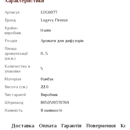
Характеристики
Артикул
LOG0077
Бренд
Logevy Firenze
Країна-
Італія
виробник
Розділ
Аромати для дифузорів
Площа
ароматизації
0...5
(кв.м.)
Количество в
5
упаковке
Матеріал
бумбук
Висота (см.)
22.0
Тип гарантії
Виробник
Штрихкод
8050519370769
Наявність
В наявності
Доставка
Оплата
Гарантія
Повернення
Кон