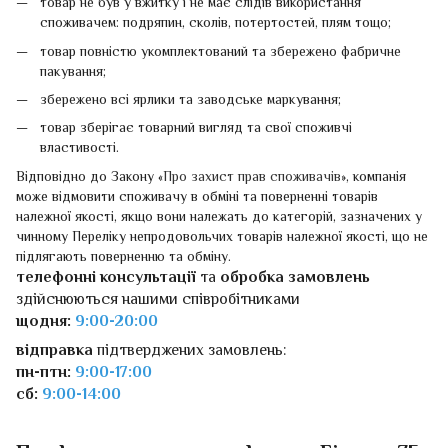
товар не був у вжитку і не має слідів використання
споживачем: подряпин, сколів, потертостей, плям тощо;
товар повністю укомплектований та збережено фабричне
пакування;
збережено всі ярлики та заводське маркування;
товар зберігає товарний вигляд та свої споживчі
властивості.
Відповідно до Закону «
Про захист прав споживачів
», компанія
може відмовити споживачу в обміні та поверненні товарів
належної якості, якщо вони належать до категорій, зазначених у
чинному Переліку непродовольчих товарів належної якості, що не
підлягають поверненню та обміну.
телефонні консультації
та
обробка замовлень
здійснюються нашими співробітниками
щодня:
9:00-20:00
відправка
підтверджених замовлень:
пн-птн:
9:00-17:00
сб:
9:00-14:00