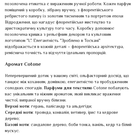
позолочена етикетка є вираженням ручної роботи. Кожен парфум
поміщений у коробку, зібрану вручну, з флорентійського
ребристого паперу із золотим тисненням та портретом епохи
Відродження, що нагадує флорентійське мистецтво та
аристократичну культуру того часу. Коробку доповнює
позолочена кришка з рельєфним декором та культовим
логотипом "L". Елегантність "Зроблено в Тоскані"
відображається в кожній деталі – флорентійська архітектура,
реміснича точність та відчуття ідеальних пропорцій.
Аромат Cotone
Неперевершений дотик у вашому світі, ольфакторний досвід, що
танцює між коханням, домівкою, елегантністю та пробудженням
солодких спогадів.
Парфуми для текстилю
Cotone побалують
вас унікальним та ніжним ароматом, який викликає враження
чистої, випраної вручну білизни.
Верхні ноти
: герань, палісандр та альдегіди;
Середні ноти
: троянда, конвалія, ветивер, ірис та кедрове
дерево;
Базові ноти
: сандалове дерево, боби тонка, ваніль, кедр та білий
мускус.