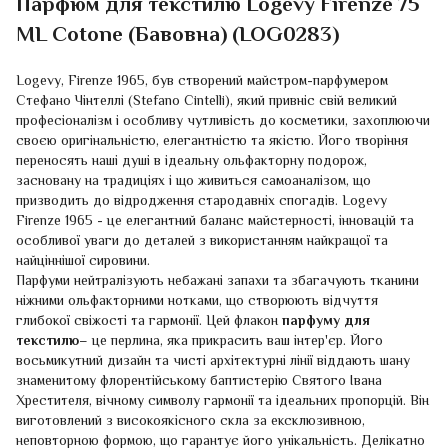
Парфюм для текстилю Logevy Firenze 75
ML Cotone (Бавовна) (LOG0283)
Logevy, Firenze 1965, був створений майстром-парфумером
Стефано Чінтеллі (Stefano Cintelli), який привніс свій великий
професіоналізм і особливу чутливість до косметики, захоплюючи
своєю оригінальністю, елегантністю та якістю. Його творіння
переносять наші душі в ідеальну ольфакторну подорож,
засновану на традиціях і що живиться самоаналізом, що
призводить до відродження стародавніх спогадів. Logevy
Firenze 1965 - це елегантний баланс майстерності, інновацій та
особливої уваги до деталей з використанням найкращої та
найціннішої сировини.
Парфуми нейтралізують небажані запахи та збагачують тканини
ніжними ольфакторними нотками, що створюють відчуття
глибокої свіжості та гармонії. Цей флакон
парфуму для
текстилю
– це перлина, яка прикрасить ваш інтер'єр. Його
восьмикутний дизайн та чисті архітектурні лінії віддають шану
знаменитому флорентійському баптистерію Святого Івана
Хрестителя, вічному символу гармонії та ідеальних пропорцій. Він
виготовлений з високоякісного скла за ексклюзивною,
неповторною формою, що гарантує його унікальність. Делікатно