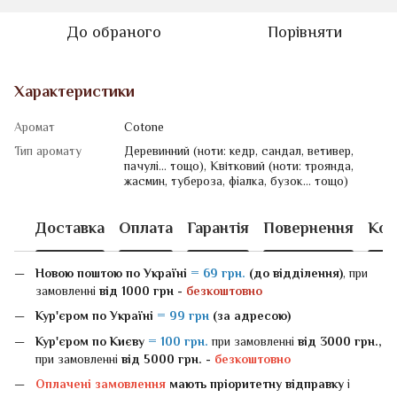
До обраного
Порівняти
Характеристики
Аромат
Cotone
Тип аромату
Деревинний (ноти: кедр, сандал, ветивер,
пачулі... тощо), Квiтковий (ноти: троянда,
жасмин, тубероза, фіалка, бузок... тощо)
Доставка
Оплата
Гарантія
Повернення
Кон
Новою поштою
по Україні
= 69 грн.
(до відділення)
, при
замовленні
від 1000 грн -
безкоштовно
Кур'єром по Україні
= 99 грн
(за адресою)
Кур'єром по Києву
= 100 грн.
при замовленні
від 3000 грн.,
при замовленні
від 5000 грн. -
безкоштовно
Оплачені замовлення
мають пріоритетну відправку
і