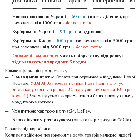
Доставка
Оплата
Гарантія
Повернення
Кон
Новою поштою
по Україні
= 69 грн.
(до відділення)
, при
замовленні
від 1000 грн -
безкоштовно
Кур'єром по Україні
= 99 грн
(за адресою)
Кур'єром по Києву
= 100 грн.
при замовленні
від 3000 грн.,
при замовленні
від 5000 грн. -
безкоштовно
Оплачені замовлення
мають пріоритетну відправку
і
відправляються впродовж 3 годин
Більше інформації про доставку
Накладений платіж.
Оплата при отриманні у відділенні Нової
Поштою.
УВАГА!
За переказ готівки Нова Пошта стягує
додаткову оплату в розмірі 2% від суми замовлення +20 грн.
комісії!
(Рекомендуємо використовувати безготівкову оплату
кредитною карткою)
Кредитною карткою
в privat24, LiqPay.
Безготівковим розрахунком
(оплата на р / рахунок ФОПа)
Гарантія від виробника.
Компанія здійснює повернення та обмін товарів належної якості