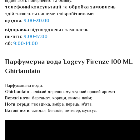
підлягають поверненню та обміну.
телефонні консультації
та
обробка замовлень
здійснюються нашими співробітниками
щодня:
9:00-20:00
відправка
підтверджених замовлень:
пн-птн:
9:00-17:00
сб:
9:00-14:00
Парфумерна вода Logevy Firenze 100 ML
Ghirlandaio
Парфумована вода.
Ghirlandaio
- свіжий деревно-мускусний пряний аромат.
Верхні ноти
: бергамот, кориця, лимон, лайм;
Ноти серця
: гвоздика, амбра, перець, м'ята;
Базові ноти
: сандал, бензоїн, ветивер, мускус.