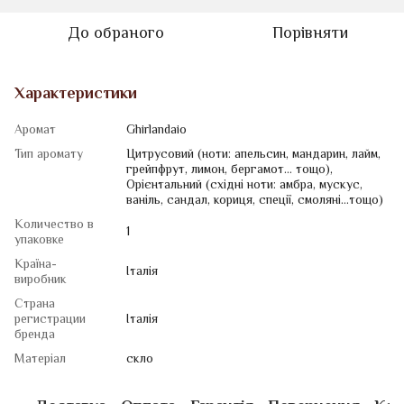
До обраного
Порівняти
Характеристики
Аромат
Ghirlandaio
Тип аромату
Цитрусовий (ноти: апельсин, мандарин, лайм,
грейпфрут, лимон, бергамот... тощо),
Орієнтальний (східні ноти: амбра, мускус,
ваніль, сандал, кориця, спеції, смоляні...тощо)
Количество в
1
упаковке
Країна-
Італія
виробник
Страна
регистрации
Італія
бренда
Матеріал
скло