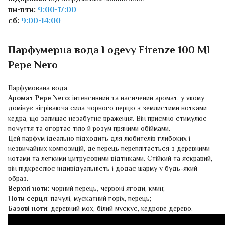
пн-птн:
9:00-17:00
сб:
9:00-14:00
Парфумерна вода Logevy Firenze 100 ML
Pepe Nero
Парфумована вода.
Аромат Pepe Nero
: інтенсивний та насичений аромат, у якому
домінує зігріваюча сила чорного перцю з землистими нотками
кедра, що залишає незабутнє враження. Він приємно стимулює
почуття та огортає тіло й розум пряними обіймами.
Цей парфум ідеально підходить для любителів глибоких і
незвичайних композицій, де перець переплітається з деревними
нотами та легкими цитрусовими відтінками. Стійкий та яскравий,
він підкреслює індивідуальність і додає шарму у будь-який
образ.
Верхні ноти
: чорний перець, червоні ягоди, кмин;
Ноти серця
: пачулі, мускатний горіх, перець;
Базові ноти
: деревний мох, білий мускус, кедрове дерево.