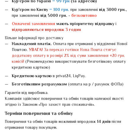
Кур'єром по Україні
= 99 грн
(за адресою)
Кур'єром по Києву
= 100 грн.
при замовленні
від 3000 грн.,
при замовленні
від 5000 грн. -
безкоштовно
Оплачені замовлення
мають пріоритетну відправку
і
відправляються впродовж 3 годин
Більше інформації про доставку
Накладений платіж.
Оплата при отриманні у відділенні Нової
Поштою.
УВАГА!
За переказ готівки Нова Пошта стягує
додаткову оплату в розмірі 2% від суми замовлення +20 грн.
комісії!
(Рекомендуємо використовувати безготівкову оплату
кредитною карткою)
Кредитною карткою
в privat24, LiqPay.
Безготівковим розрахунком
(оплата на р / рахунок ФОПа)
Гарантія від виробника.
Компанія здійснює повернення та обмін товарів належної якості
згідно із Законом «
Про захист прав споживачів
».
Терміни повернення та обміну
Повернення та обмін товарів можливий впродовж
14 днів
після
отримання товару покупцем.