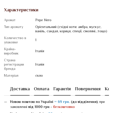
Характеристики
Аромат
Pepe Nero
Тип аромату
Орієнтальний (східні ноти: амбра, мускус,
ваніль, сандал, кориця, спеції, смоляні...тощо)
Количество в
1
упаковке
Країна-
Італія
виробник
Страна
регистрации
Італія
бренда
Матеріал
скло
Доставка
Оплата
Гарантія
Повернення
Кон
Новою поштою
по Україні
= 69 грн.
(до відділення)
, при
замовленні
від 1000 грн -
безкоштовно