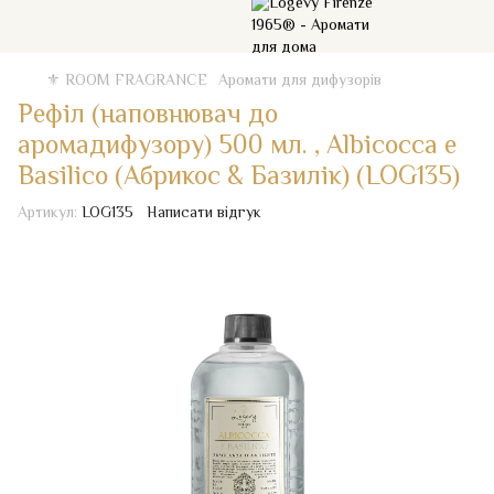
⚜️ ROOM FRAGRANCE
Аромати для дифузорів
Рефіл (наповнювач до
аромадифузору) 500 мл. , Albicocca e
Basilico (Абрикос & Базилік) (LOG135)
Артикул:
LOG135
Написати відгук