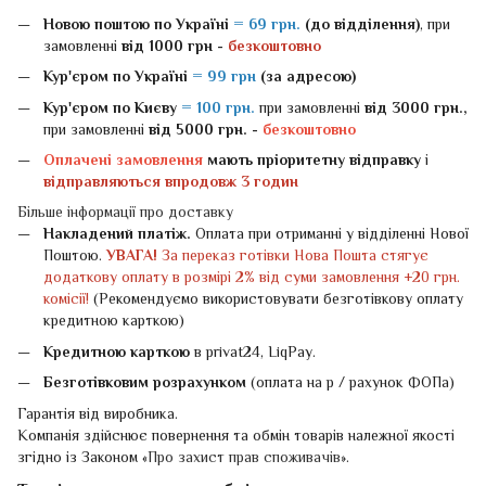
Новою поштою
по Україні
= 69 грн.
(до відділення)
, при
замовленні
від 1000 грн -
безкоштовно
Кур'єром по Україні
= 99 грн
(за адресою)
Кур'єром по Києву
= 100 грн.
при замовленні
від 3000 грн.,
при замовленні
від 5000 грн. -
безкоштовно
Оплачені замовлення
мають пріоритетну відправку
і
відправляються впродовж 3 годин
Більше інформації про доставку
Накладений платіж.
Оплата при отриманні у відділенні Нової
Поштою.
УВАГА!
За переказ готівки Нова Пошта стягує
додаткову оплату в розмірі 2% від суми замовлення +20 грн.
комісії!
(Рекомендуємо використовувати безготівкову оплату
кредитною карткою)
Кредитною карткою
в privat24, LiqPay.
Безготівковим розрахунком
(оплата на р / рахунок ФОПа)
Гарантія від виробника.
Компанія здійснює повернення та обмін товарів належної якості
згідно із Законом «
Про захист прав споживачів
».