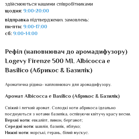
здійснюються нашими співробітниками
щодня:
9:00-20:00
відправка
підтверджених замовлень:
пн-птн:
9:00-17:00
сб:
9:00-14:00
Рефіл (наповнювач до аромадифузору)
Logevy Firenze 500 ML Albicocca e
Basilico (Абрикос & Базилік)
Ароматична рідина- напловнювач для аромадифузору.
Аромат Albicocca e Basilico (Абрикос & Базилік)
Свіжий і легкий аромат. Солодкі ноти абрикоса ідеально
поєднуються з нотами базиліка, оспівуючи квітучу красу весни.
Верхні ноти
: евкаліпт, лимон, бергамот;
Середні ноти
: шавлія, базилік, яблуко;
Нижні ноти
: морські, герань, білий мускус.