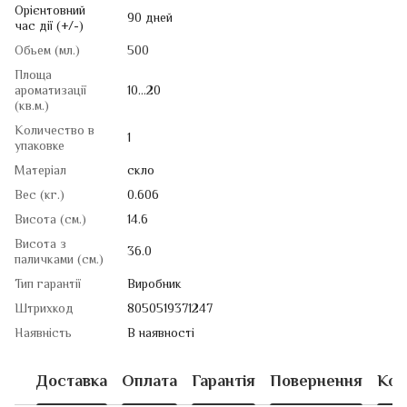
Орієнтовний
90 дней
час дії (+/-)
Обьем (мл.)
500
Площа
ароматизації
10...20
(кв.м.)
Количество в
1
упаковке
Матеріал
скло
Вес (кг.)
0.606
Висота (см.)
14.6
Висота з
36.0
паличками (см.)
Тип гарантії
Виробник
Штрихкод
8050519371247
Наявність
В наявності
Доставка
Оплата
Гарантія
Повернення
Кон