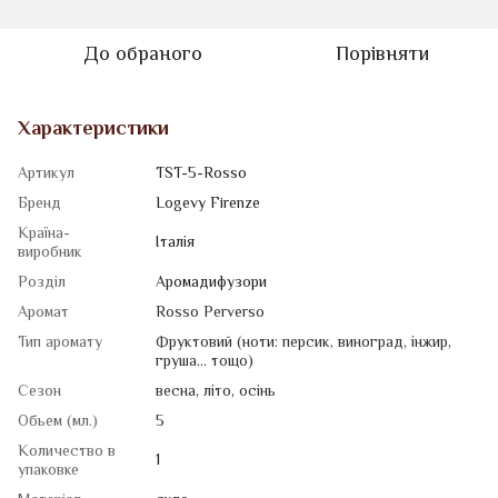
До обраного
Порівняти
Характеристики
Артикул
TST-5-Rosso
Бренд
Logevy Firenze
Країна-
Італія
виробник
Розділ
Аромадифузори
Аромат
Rosso Perverso
Тип аромату
Фруктовий (ноти: персик, виноград, інжир,
груша... тощо)
Сезон
весна
,
літо
,
осінь
Обьем (мл.)
5
Количество в
1
упаковке