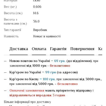
Матеріал
скло
Вес (кг.)
0.606
Висота (см.)
14.6
Висота з
36.0
паличками (см.)
Тип гарантії
Виробник
Наявність
Немає в наявності
Доставка
Оплата
Гарантія
Повернення
Кон
Новою поштою
по Україні
= 69 грн.
(до відділення)
, при
замовленні
від 1000 грн -
безкоштовно
Кур'єром по Україні
= 99 грн
(за адресою)
Кур'єром по Києву
= 100 грн.
при замовленні
від 3000 грн.,
при замовленні
від 5000 грн. -
безкоштовно
Оплачені замовлення
мають пріоритетну відправку
і
відправляються впродовж 3 годин
Більше інформації про доставку