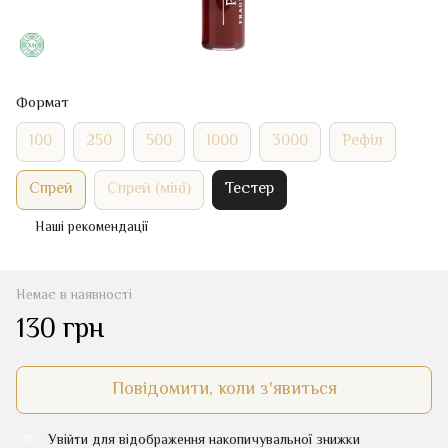
Формат
100
250
500
1000
3000
Рефіл
Спрей
Спрей (міні)
Тестер
Наші рекомендації
Немає в наявності
130 грн
Повідомити, коли з'явиться
Увійти
для відображення накопичувальної знижки
%