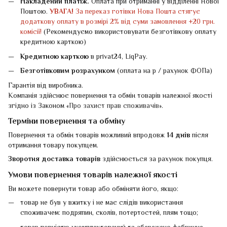
Накладений платіж.
Оплата при отриманні у відділенні Нової
Поштою.
УВАГА!
За переказ готівки Нова Пошта стягує
додаткову оплату в розмірі 2% від суми замовлення +20 грн.
комісії!
(Рекомендуємо використовувати безготівкову оплату
кредитною карткою)
Кредитною карткою
в privat24, LiqPay.
Безготівковим розрахунком
(оплата на р / рахунок ФОПа)
Гарантія від виробника.
Компанія здійснює повернення та обмін товарів належної якості
згідно із Законом «
Про захист прав споживачів
».
Терміни повернення та обміну
Повернення та обмін товарів можливий впродовж
14 днів
після
отримання товару покупцем.
Зворотня доставка товарів
здійснюється за рахунок покупця.
Умови повернення товарів належної якості
Ви можете повернути товар або обміняти його, якщо:
товар не був у вжитку і не має слідів використання
споживачем: подряпин, сколів, потертостей, плям тощо;