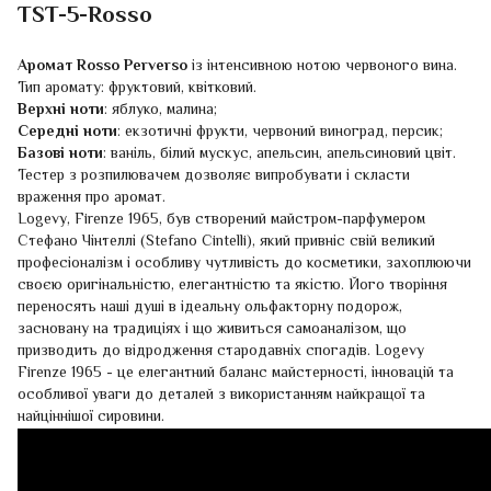
TST-5-Rosso
Аромат Rosso Perverso
із інтенсивною нотою червоного вина.
Тип аромату: фруктовий, квітковий.
Верхні ноти
: яблуко, малина;
Середні ноти
: екзотичні фрукти, червоний виноград, персик;
Базові ноти
: ваніль, білий мускус, апельсин, апельсиновий цвіт.
Тестер з розпилювачем дозволяє випробувати і скласти
враження про аромат.
Logevy, Firenze 1965, був створений майстром-парфумером
Стефано Чінтеллі (Stefano Cintelli), який привніс свій великий
професіоналізм і особливу чутливість до косметики, захоплюючи
своєю оригінальністю, елегантністю та якістю. Його творіння
переносять наші душі в ідеальну ольфакторну подорож,
засновану на традиціях і що живиться самоаналізом, що
призводить до відродження стародавніх спогадів. Logevy
Firenze 1965 - це елегантний баланс майстерності, інновацій та
особливої уваги до деталей з використанням найкращої та
найціннішої сировини.