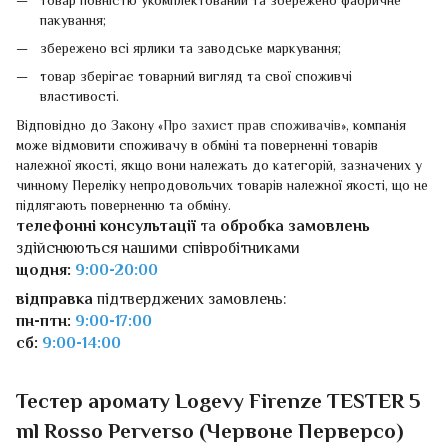
товар повністю укомплектований та збережено фабричне
пакування;
збережено всі ярлики та заводське маркування;
товар зберігає товарний вигляд та свої споживчі
властивості.
Відповідно до Закону «
Про захист прав споживачів
», компанія
може відмовити споживачу в обміні та поверненні товарів
належної якості, якщо вони належать до категорій, зазначених у
чинному Переліку непродовольчих товарів належної якості, що не
підлягають поверненню та обміну.
телефонні консультації
та
обробка замовлень
здійснюються нашими співробітниками
щодня:
9:00-20:00
відправка
підтверджених замовлень:
пн-птн:
9:00-17:00
сб:
9:00-14:00
Тестер аромату Logevy Firenze TESTER 5
ml Rosso Perverso (Червоне Перверсо)